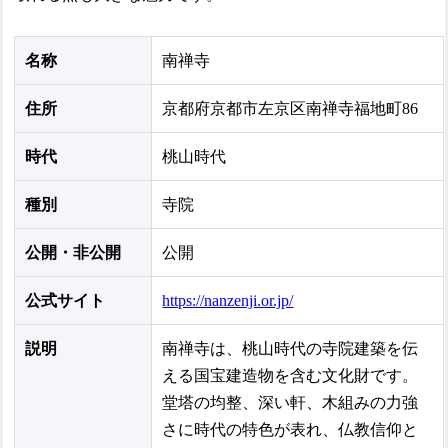
名称
南禅寺
住所
京都府京都市左京区南禅寺福地町86
時代
桃山時代
種別
寺院
公開・非公開
公開
公式サイト
https://nanzenji.or.jp/
説明
南禅寺は、桃山時代の寺院建築を伝
える国宝建造物を含む文化財です。
堂塔の均整、深い軒、木組みの力強
さに時代の特色が表れ、仏教信仰と