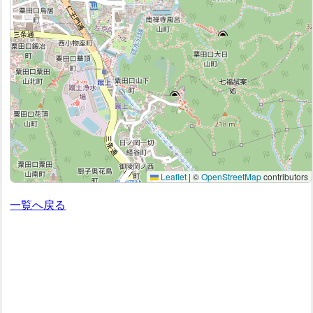
Leaflet
|
©
OpenStreetMap
contributors
一覧へ戻る