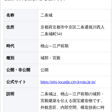
名称
二条城
住所
京都府京都市中京区二条通堀川西入
二条城町541
時代
桃山～江戸前期
種別
城郭・宮殿
公開・非公開
公開
公式サイト
https://nijo-jocastle.city.kyoto.lg.jp/
説明
二条城は、桃山～江戸前期の城郭・
宮殿建築を伝える国宝建造物です。
外観意匠、内部空間、構造技術に時