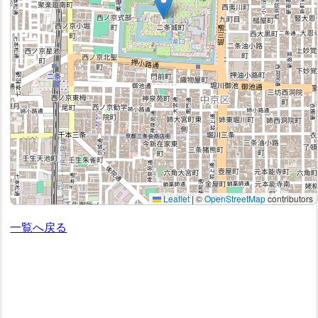
Leaflet
|
©
OpenStreetMap
contributors
一覧へ戻る