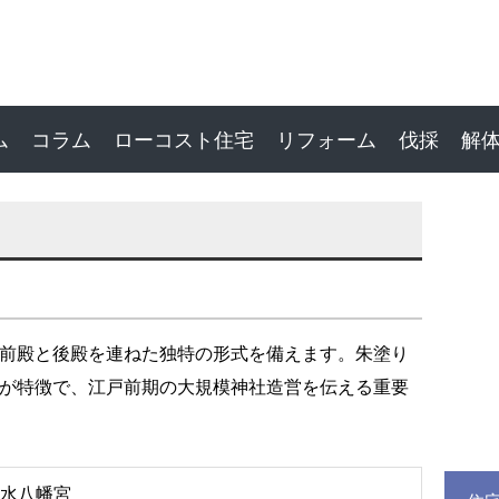
ム
コラム
ローコスト住宅
リフォーム
伐採
解
前殿と後殿を連ねた独特の形式を備えます。朱塗り
が特徴で、江戸前期の大規模神社造営を伝える重要
水八幡宮