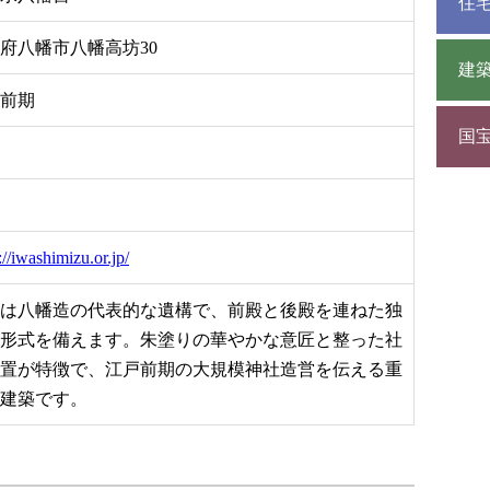
住
府八幡市八幡高坊30
建
前期
国
://iwashimizu.or.jp/
は八幡造の代表的な遺構で、前殿と後殿を連ねた独
形式を備えます。朱塗りの華やかな意匠と整った社
置が特徴で、江戸前期の大規模神社造営を伝える重
建築です。