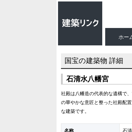
ホー
国宝の建築物 詳細
石清水八幡宮
社殿は八幡造の代表的な遺構で、
の華やかな意匠と整った社殿配置
な建築です。
名称
石清