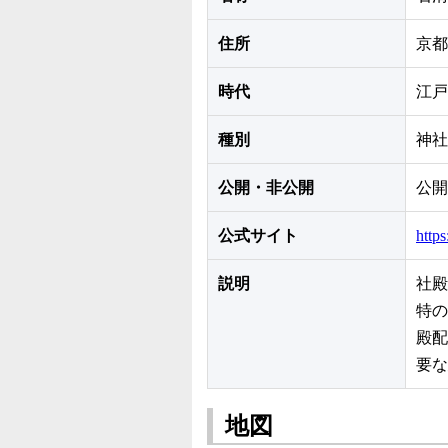
住所
京都
時代
江戸
種別
神社
公開・非公開
公開
公式サイト
https
説明
社殿
特の
殿配
要な
地図