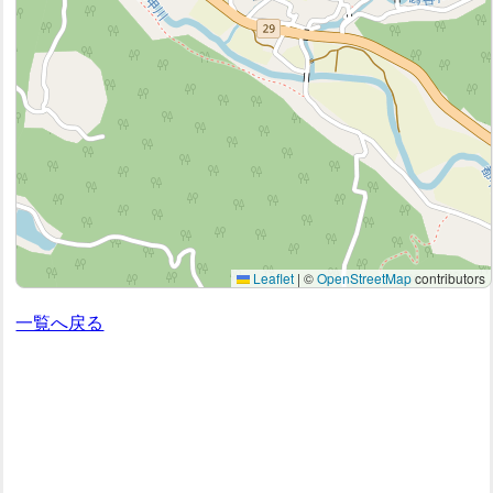
Leaflet
|
©
OpenStreetMap
contributors
一覧へ戻る