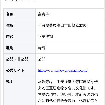
名称
富貴寺
住所
大分県豊後高田市田染蕗2395
時代
平安後期
種別
寺院
公開・非公開
公開
公式サイト
https://www.showanomachi.com/
説明
富貴寺は、平安後期の寺院建築を伝
える国宝建造物を含む文化財です。
堂塔の均整、深い軒、木組みの力強
さに時代の特色が表れ、仏教信仰と