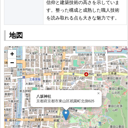
信仰と建築技術の高さを示していま
す。整った構成と成熟した職人技術
を読み取れる点も大きな魅力です。
地図
+
−
×
八坂神社
京都府京都市東山区祇園町北側625