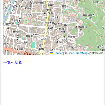
Leaflet
|
©
OpenStreetMap
contributors
一覧へ戻る