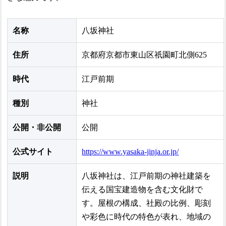
名称
八坂神社
住所
京都府京都市東山区祇園町北側625
時代
江戸前期
種別
神社
公開・非公開
公開
公式サイト
https://www.yasaka-jinja.or.jp/
説明
八坂神社は、江戸前期の神社建築を
伝える国宝建造物を含む文化財で
す。屋根の構成、社殿の比例、彫刻
や彩色に時代の特色が表れ、地域の