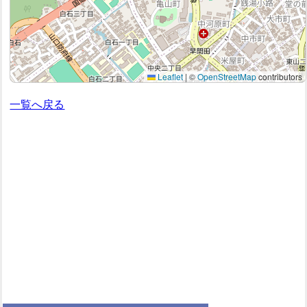
Leaflet
|
©
OpenStreetMap
contributors
一覧へ戻る