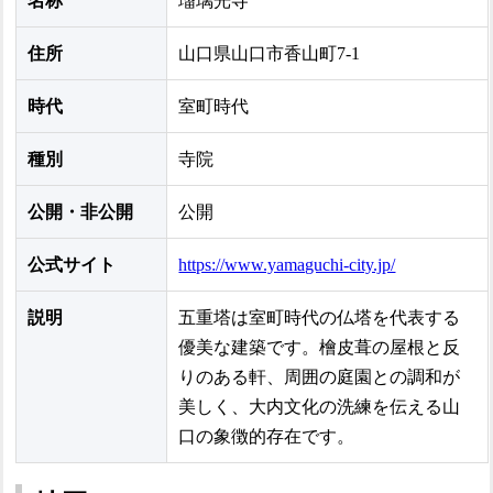
名称
瑠璃光寺
住所
山口県山口市香山町7-1
時代
室町時代
種別
寺院
公開・非公開
公開
公式サイト
https://www.yamaguchi-city.jp/
説明
五重塔は室町時代の仏塔を代表する
優美な建築です。檜皮葺の屋根と反
りのある軒、周囲の庭園との調和が
美しく、大内文化の洗練を伝える山
口の象徴的存在です。