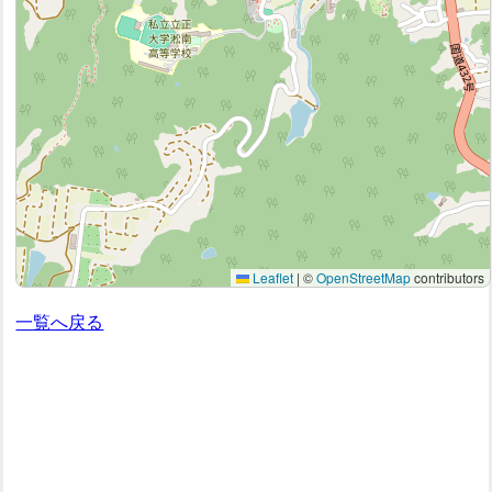
Leaflet
|
©
OpenStreetMap
contributors
一覧へ戻る