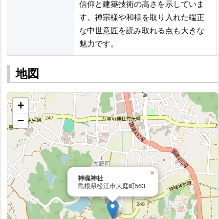
信仰と建築技術の高さを示していま
す。禅宗様や和様を取り入れた端正
な中世意匠を読み取れる点も大きな
魅力です。
地図
+
−
×
神魂神社
島根県松江市大庭町563