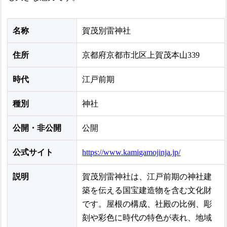
名称
賀茂別雷神社
住所
京都府京都市北区上賀茂本山339
時代
江戸前期
種別
神社
公開・非公開
公開
公式サイト
https://www.kamigamojinja.jp/
説明
賀茂別雷神社は、江戸前期の神社建
築を伝える国宝建造物を含む文化財
です。屋根の構成、社殿の比例、彫
刻や彩色に時代の特色が表れ、地域