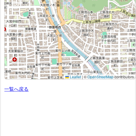
Leaflet
|
©
OpenStreetMap
contributors
一覧へ戻る