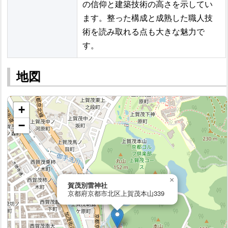
の信仰と建築技術の高さを示してい
ます。整った構成と成熟した職人技
術を読み取れる点も大きな魅力で
す。
地図
+
−
×
賀茂別雷神社
京都府京都市北区上賀茂本山339