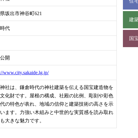
住
県坂出市神谷町621
建
時代
国
公開
://www.city.sakaide.lg.jp/
神社は、鎌倉時代の神社建築を伝える国宝建造物を
文化財です。屋根の構成、社殿の比例、彫刻や彩色
代の特色が表れ、地域の信仰と建築技術の高さを示
います。力強い木組みと中世的な実質感を読み取れ
も大きな魅力です。