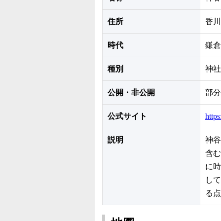
住所
香川
時代
鎌倉
種別
神社
公開・非公開
部分
公式サイト
https
説明
神谷
含む
に時
して
る点