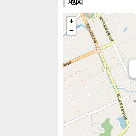
地図
+
−