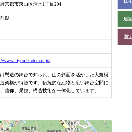
住
府京都市東山区清水1丁目294
前期
建
国
s://www.kiyomizudera.or.jp/
は懸造の舞台で知られ、山の斜面を活かした大規模
造架構が特徴です。伝統的な組物と広い舞台空間に
、信仰、景観、構造技術が一体化しています。