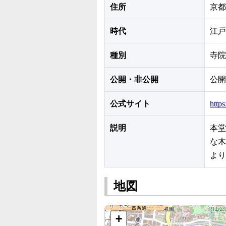
住所
京都
時代
江戸
種別
寺院
公開・非公開
公開
公式サイト
http
説明
本堂
な木
より
地図
+