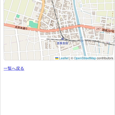
Leaflet
|
©
OpenStreetMap
contributors
一覧へ戻る