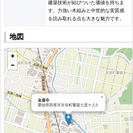
建築技術が結びついた価値を持ちま
す。力強い木組みと中世的な実質感
を読み取れる点も大きな魅力です。
地図
+
−
×
金蓮寺
愛知県西尾市吉良町饗庭七度ケ入3