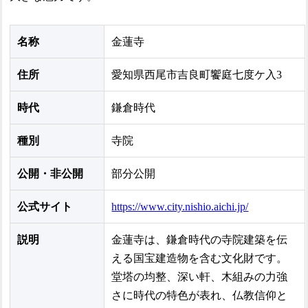
名称
金蓮寺
住所
愛知県西尾市吉良町饗庭七度ケ入3
時代
鎌倉時代
種別
寺院
公開・非公開
部分公開
公式サイト
https://www.city.nishio.aichi.jp/
説明
金蓮寺は、鎌倉時代の寺院建築を伝
える国宝建造物を含む文化財です。
堂塔の均整、深い軒、木組みの力強
さに時代の特色が表れ、仏教信仰と