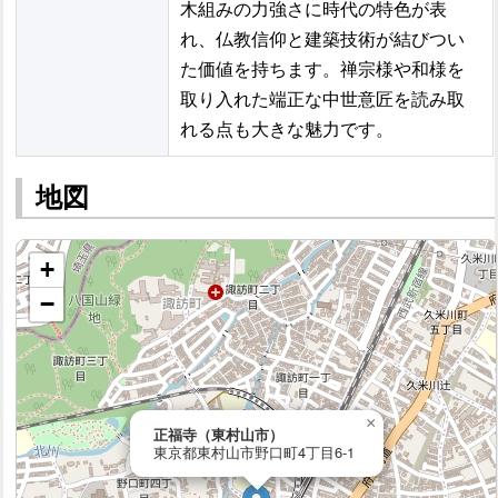
木組みの力強さに時代の特色が表
れ、仏教信仰と建築技術が結びつい
た価値を持ちます。禅宗様や和様を
取り入れた端正な中世意匠を読み取
れる点も大きな魅力です。
地図
+
−
×
正福寺（東村山市）
東京都東村山市野口町4丁目6-1