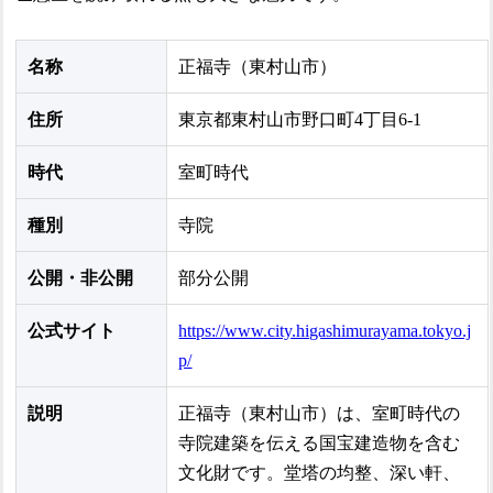
名称
正福寺（東村山市）
住所
東京都東村山市野口町4丁目6-1
時代
室町時代
種別
寺院
公開・非公開
部分公開
公式サイト
https://www.city.higashimurayama.tokyo.j
p/
説明
正福寺（東村山市）は、室町時代の
寺院建築を伝える国宝建造物を含む
文化財です。堂塔の均整、深い軒、