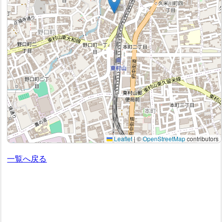
Leaflet
|
©
OpenStreetMap
contributors
一覧へ戻る