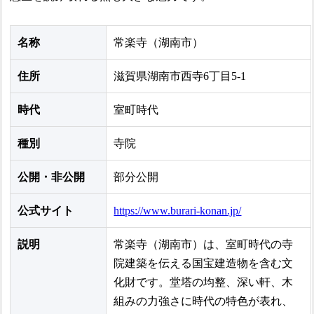
名称
常楽寺（湖南市）
住所
滋賀県湖南市西寺6丁目5-1
時代
室町時代
種別
寺院
公開・非公開
部分公開
公式サイト
https://www.burari-konan.jp/
説明
常楽寺（湖南市）は、室町時代の寺
院建築を伝える国宝建造物を含む文
化財です。堂塔の均整、深い軒、木
組みの力強さに時代の特色が表れ、