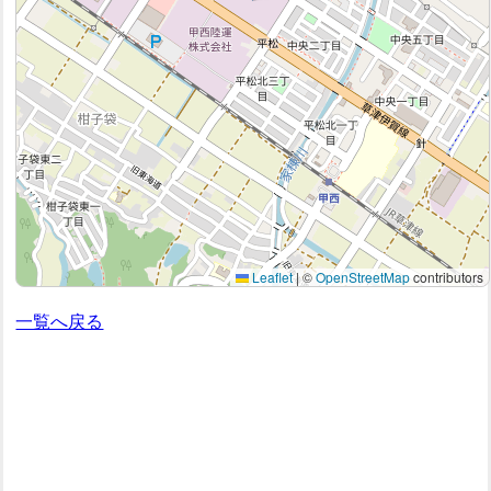
Leaflet
|
©
OpenStreetMap
contributors
一覧へ戻る