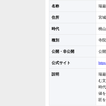
名称
瑞巌
住所
宮城
時代
桃山
種別
寺院
公開・非公開
公開
公式サイト
https
説明
瑞巌
む文
時代
値を
匠を