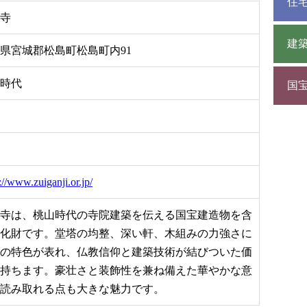
住
寺
建
県宮城郡松島町松島町内91
時代
国
://www.zuiganji.or.jp/
寺は、桃山時代の寺院建築を伝える国宝建造物を含
化財です。堂塔の均整、深い軒、木組みの力強さに
の特色が表れ、仏教信仰と建築技術が結びついた価
持ちます。豪壮さと装飾性を兼ね備えた華やかな意
読み取れる点も大きな魅力です。