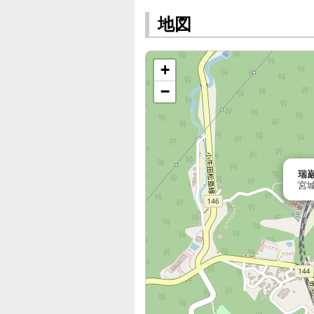
地図
+
−
瑞
宮