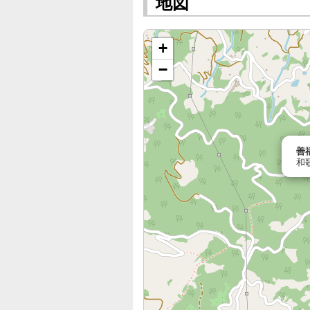
地図
+
−
善
和