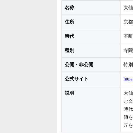
名称
大仙
住所
京都
時代
室町
種別
寺院
公開・非公開
特別
公式サイト
https
説明
大仙
む文
時代
値を
匠を