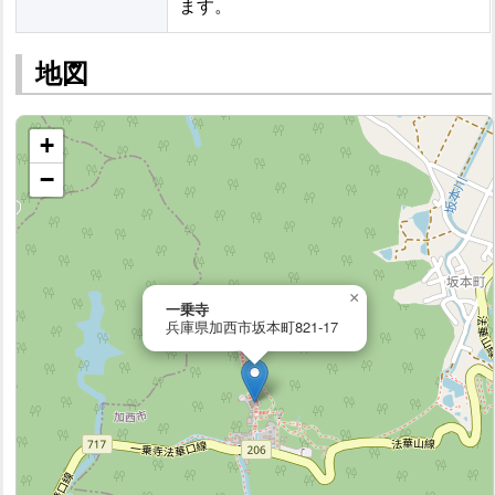
ます。
地図
+
−
×
一乗寺
兵庫県加西市坂本町821-17