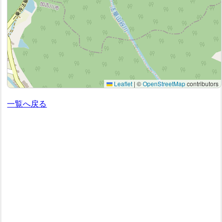
Leaflet
|
©
OpenStreetMap
contributors
一覧へ戻る