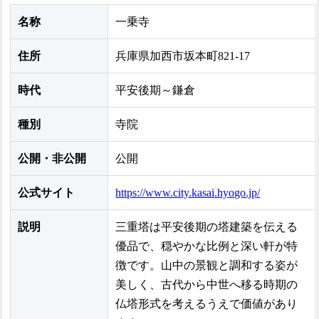
名称
一乗寺
住所
兵庫県加西市坂本町821-17
時代
平安後期～鎌倉
種別
寺院
公開・非公開
公開
公式サイト
https://www.city.kasai.hyogo.jp/
説明
三重塔は平安後期の塔建築を伝える
優品で、穏やかな比例と深い軒が特
徴です。山中の景観と調和する姿が
美しく、古代から中世へ移る時期の
仏塔形式を考えるうえで価値があり