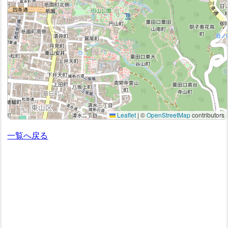
Leaflet
|
©
OpenStreetMap
contributors
一覧へ戻る