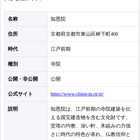
名称
知恩院
住所
京都府京都市東山区林下町400
時代
江戸前期
種別
寺院
公開・非公開
公開
公式サイト
https://www.chion-in.or.jp/
説明
知恩院は、江戸前期の寺院建築を伝
える国宝建造物を含む文化財です。
堂塔の均整、深い軒、木組みの力強
さに時代の特色が表れ、仏教信仰と