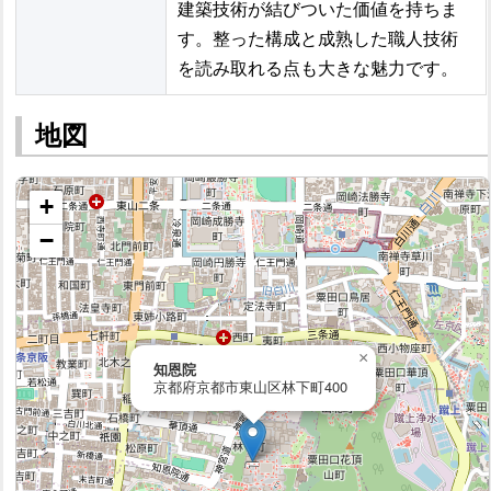
建築技術が結びついた価値を持ちま
す。整った構成と成熟した職人技術
を読み取れる点も大きな魅力です。
地図
+
−
×
知恩院
京都府京都市東山区林下町400