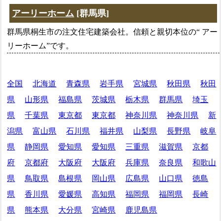
アーリーホーム
[群馬県]
群馬県桐生市の注文住宅建築会社。信頼と親切本位の“ アー
リーホーム”です。
全国
北海道
青森県
岩手県
宮城県
秋田県
秋田
県
山形県
福島県
茨城県
栃木県
群馬県
埼玉
県
千葉県
東京都
東京都
神奈川県
神奈川県
新
潟県
富山県
石川県
福井県
山梨県
長野県
岐阜
県
静岡県
愛知県
愛知県
三重県
滋賀県
京都
府
京都府
大阪府
大阪府
兵庫県
奈良県
和歌山
県
鳥取県
島根県
岡山県
広島県
山口県
徳島
県
香川県
愛媛県
高知県
福岡県
福岡県
長崎
県
熊本県
大分県
宮崎県
鹿児島県