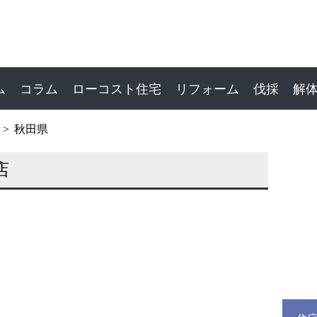
ム
コラム
ローコスト住宅
リフォーム
伐採
解
秋田県
店