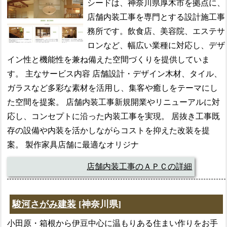
シードは、神奈川県厚木市を拠点に、
店舗内装工事を専門とする設計施工事
務所です。飲食店、美容院、エステサ
ロンなど、幅広い業種に対応し、デザ
イン性と機能性を兼ね備えた空間づくりを提供していま
す。 主なサービス内容 店舗設計・デザイン木材、タイル、
ガラスなど多彩な素材を活用し、集客や癒しをテーマにし
た空間を提案。 店舗内装工事新規開業やリニューアルに対
応し、コンセプトに沿った内装工事を実現。 居抜き工事既
存の設備や内装を活かしながらコストを抑えた改装を提
案。 製作家具店舗に最適なオリジナ
店舗内装工事のＡＰＣの詳細
駿河さがみ建装
[神奈川県]
小田原・箱根から伊豆中心に温もりある住まい作りをお手