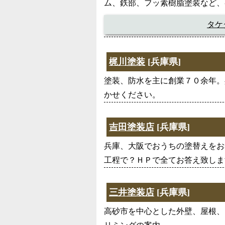
ム、鉄部、フッ素樹脂塗装など、
タケ
梶川塗装
[兵庫県]
塗装、防水を主に創業７０余年。
かせください。
吉田塗装店
[兵庫県]
兵庫、大阪でおうちの塗替えをお
工程で？ＨＰで全てお答え致しま
三井塗装店
[兵庫県]
高砂市を中心とした外壁、屋根、