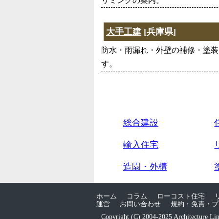
リミングの案内。
大手工建
[兵庫県]
防水・雨漏れ・外壁の補修・塗装
す。
総合建設
輸入住宅
造園・外構
ホーム
コラム
ローコスト住宅
運営
お問い合わせ
規約・免責・プ
Copyright (C) 2004-2025 Architecture Li