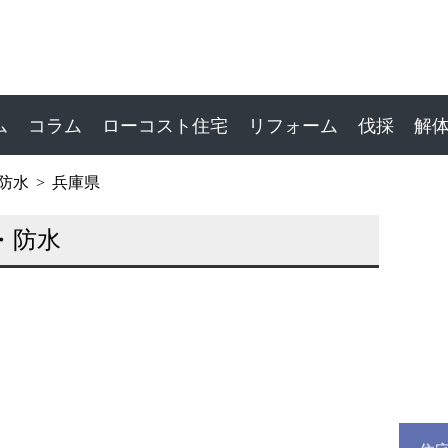
ム
コラム
ローコスト住宅
リフォーム
伐採
解
防水
兵庫県
・防水