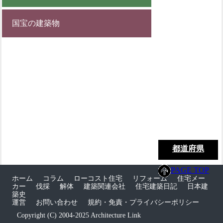
国宝の建築物
都道府県
PAGE TOP
ホーム
コラム
ローコスト住宅
リフォーム
住宅メー
カー
伐採
解体
建築関連会社
住宅建築日記
日本建
築史
運営
お問い合わせ
規約・免責・プライバシーポリシー
Copyright (C) 2004-2025 Architecture Link