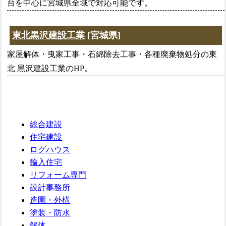
台を中心に宮城県全域で対応可能です。
東北黒沢建設工業
[宮城県]
家屋解体・曳家工事・石綿除去工事・各種廃棄物処分の東
北 黒沢建設工業のHP。
総合建設
住宅建設
ログハウス
輸入住宅
リフォーム専門
設計事務所
造園・外構
塗装・防水
解体