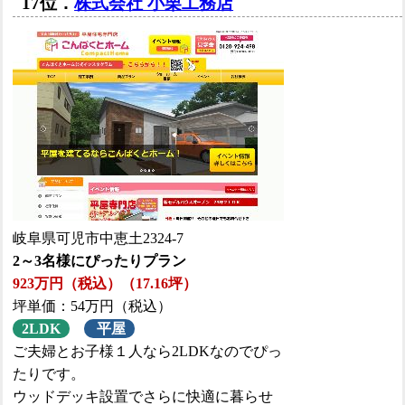
17位．
株式会社 小栗工務店
岐阜県可児市中恵土2324-7
2～3名様にぴったりプラン
923万円（税込）（17.16坪）
坪単価：54万円（税込）
2LDK
平屋
ご夫婦とお子様１人なら2LDKなのでぴっ
たりです。
ウッドデッキ設置でさらに快適に暮らせ