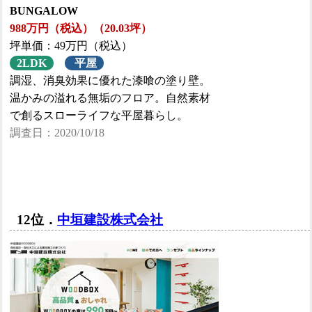
BUNGALOW
988万円（税込）（20.03坪）
坪単価：49万円（税込）
2LDK
平屋
調湿、消臭効果に優れた漆喰の塗り壁。
温かみの溢れる無垢のフロア。自然素材
で創るスローライフな平屋暮らし。
調査日：2020/10/18
12位．
中垣建設株式会社