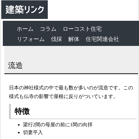
ホーム
コラム
ローコスト住宅
リフォーム
伐採
解体
住宅関連会社
流造
日本の神社様式の中で最も数が多いのが流造です。この
様式も仏寺の影響で屋根に反りがついています。
特徴
梁行2間の母屋の前に1間の向拝
切妻平入