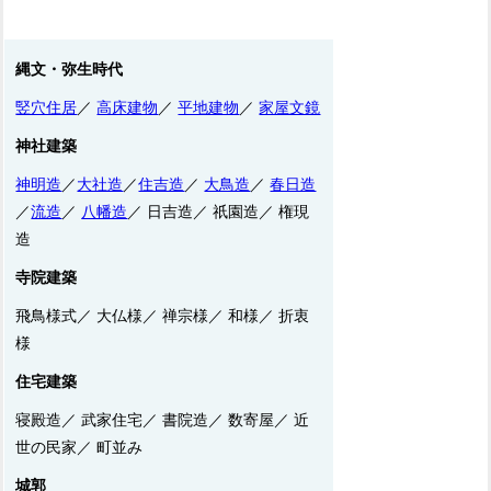
縄文・弥生時代
竪穴住居
／
高床建物
／
平地建物
／
家屋文鏡
神社建築
神明造
／
大社造
／
住吉造
／
大鳥造
／
春日造
／
流造
／
八幡造
／ 日吉造／ 祇園造／ 権現
造
寺院建築
飛鳥様式／ 大仏様／ 禅宗様／ 和様／ 折衷
様
住宅建築
寝殿造／ 武家住宅／ 書院造／ 数寄屋／ 近
世の民家／ 町並み
城郭