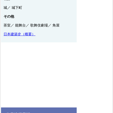
城／ 城下町
その他
茶室／ 能舞台／ 歌舞伎劇場／ 角屋
日本建築史（概要）