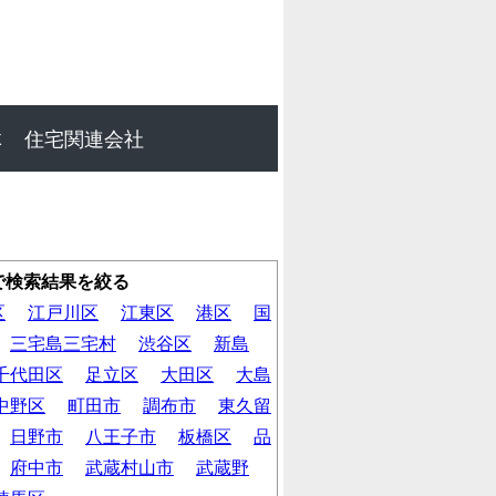
体
住宅関連会社
で検索結果を絞る
区
江戸川区
江東区
港区
国
三宅島三宅村
渋谷区
新島
千代田区
足立区
大田区
大島
中野区
町田市
調布市
東久留
日野市
八王子市
板橋区
品
府中市
武蔵村山市
武蔵野