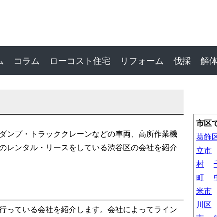
ム
コラム
ローコスト住宅
リフォーム
伐採
解
市区
ダンプ・トラッククレーンなどの車両、高所作業機
葛飾
のレンタル・リースをしている渋谷区の会社を紹介
立市
村
町
米市
川区
行っている会社を紹介します。会社によってライン