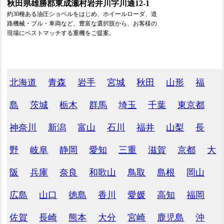
秋田県雄勝郡東成瀬村岩井川字川通12-1
約30種ある油圧ショベルをはじめ、ホイールローダ、道
路機械・ブル・車両など、豊富な選択肢から、お客様の
現場にベストマッチする重機をご提案。
北海道
青森
岩手
宮城
秋田
山形
福
島
茨城
栃木
群馬
埼玉
千葉
東京都
神奈川
新潟
富山
石川
福井
山梨
長
野
岐阜
静岡
愛知
三重
滋賀
京都
大
阪
兵庫
奈良
和歌山
鳥取
島根
岡山
広島
山口
徳島
香川
愛媛
高知
福岡
佐賀
長崎
熊本
大分
宮崎
鹿児島
沖