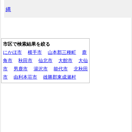
縄
市区で検索結果を絞る
にかほ市
横手市
山本郡三種町
鹿
角市
秋田市
仙北市
大館市
大仙
市
男鹿市
湯沢市
能代市
北秋田
市
由利本荘市
雄勝郡東成瀬村