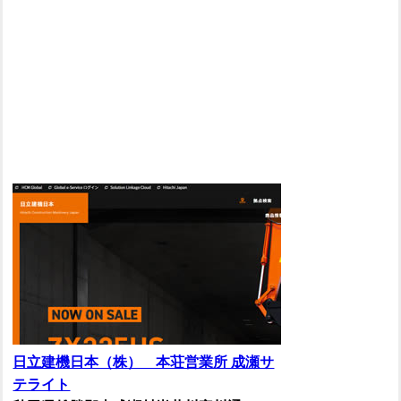
日立建機日本（株） 本荘営業所 成瀬サ
テライト