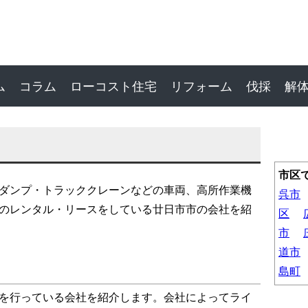
ム
コラム
ローコスト住宅
リフォーム
伐採
解
市区
ダンプ・トラッククレーンなどの車両、高所作業機
呉市
のレンタル・リースをしている廿日市市の会社を紹
区
市
道市
島町
を行っている会社を紹介します。会社によってライ