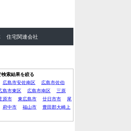
体
住宅関連会社
で検索結果を絞る
広島市安佐南区
広島市佐伯
広島市東区
広島市南区
三原
庄原市
東広島市
廿日市市
尾
府中市
福山市
豊田郡大崎上