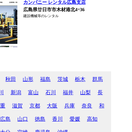
カンパニー レンタル広島支店
広島県廿日市市木材港北4ｰ36
建設機械等のレンタル
秋田
山形
福島
茨城
栃木
群馬
川
新潟
富山
石川
福井
山梨
長
重
滋賀
京都
大阪
兵庫
奈良
和
広島
山口
徳島
香川
愛媛
高知