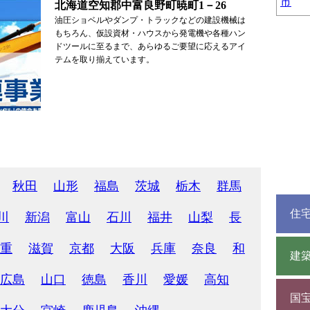
市
北海道空知郡中富良野町暁町1－26
油圧ショベルやダンプ・トラックなどの建設機械は
もちろん、仮設資材・ハウスから発電機や各種ハン
ドツールに至るまで、あらゆるご要望に応えるアイ
テムを取り揃えています。
秋田
山形
福島
茨城
栃木
群馬
住
川
新潟
富山
石川
福井
山梨
長
重
滋賀
京都
大阪
兵庫
奈良
和
建
広島
山口
徳島
香川
愛媛
高知
国