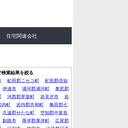
体
住宅関連会社
で検索結果を絞る
市
虻田郡ニセコ町
虻田郡倶知
伊達市
浦河郡浦河町
奥尻郡
町
河西郡芽室町
岩見沢市
岩
岩内町
岩内郡共和町
亀田郡七
久遠郡せたな町
空知郡中富良
釧路市
厚岸郡厚岸町
広尾郡