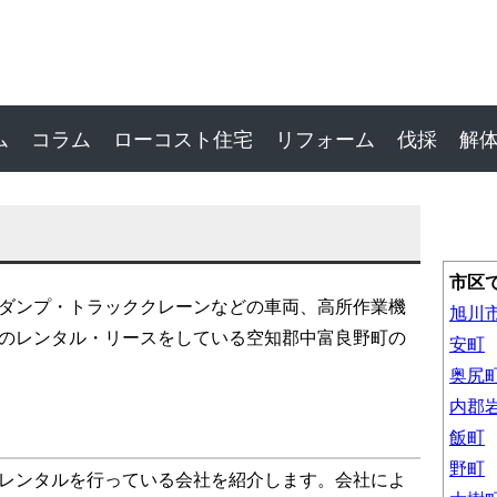
ム
コラム
ローコスト住宅
リフォーム
伐採
解
市区
ダンプ・トラッククレーンなどの車両、高所作業機
旭川
のレンタル・リースをしている空知郡中富良野町の
安町
奥尻
内郡
飯町
野町
レンタルを行っている会社を紹介します。会社によ