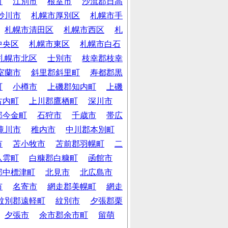
町
江別市
根室市
沙流郡日高
砂川市
札幌市厚別区
札幌市手
札幌市清田区
札幌市西区
札
中央区
札幌市東区
札幌市白石
札幌市北区
士別市
枝幸郡枝幸
室蘭市
斜里郡斜里町
寿都郡黒
町
小樽市
上磯郡知内町
上磯
古内町
上川郡鷹栖町
深川市
郡今金町
石狩市
千歳市
帯広
滝川市
稚内市
中川郡本別町
市
苫小牧市
苫前郡羽幌町
二
八雲町
白糠郡白糠町
函館市
郡中標津町
北見市
北広島市
市
名寄市
網走郡美幌町
網走
紋別郡遠軽町
紋別市
夕張郡栗
夕張市
余市郡余市町
留萌