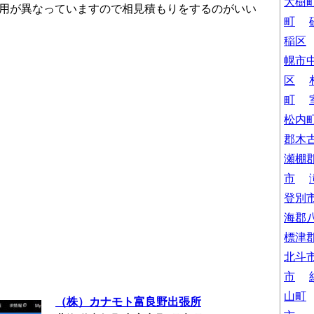
大樹
用が異なっていますので相見積もりをするのがいい
町
稲区
幌市
区
町
松内
郡木
瀬棚
市
登別
海郡
標津
北斗
市
山町
（株）カナモト富良野出張所