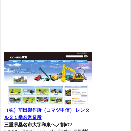
（株）前田製作所（コマツ甲信） レンタ
ル２１桑名営業所
三重県桑名市大字和泉ヘノ割672