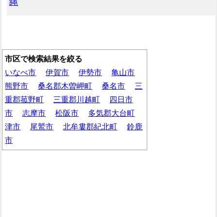
縄
市区で検索結果を絞る
いなべ市
伊賀市
伊勢市
亀山市
熊野市
桑名郡木曽岬町
桑名市
三
重郡菰野町
三重郡川越町
四日市
市
志摩市
松阪市
多気郡大台町
津市
尾鷲市
北牟婁郡紀北町
鈴鹿
市