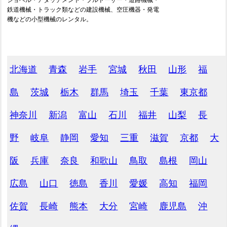
ショベル・アタッチメント・ブルドーザー・道路機械・
鉄道機械・トラック類などの建設機械、空圧機器・発電
機などの小型機械のレンタル。
北海道
青森
岩手
宮城
秋田
山形
福
島
茨城
栃木
群馬
埼玉
千葉
東京都
神奈川
新潟
富山
石川
福井
山梨
長
野
岐阜
静岡
愛知
三重
滋賀
京都
大
阪
兵庫
奈良
和歌山
鳥取
島根
岡山
広島
山口
徳島
香川
愛媛
高知
福岡
佐賀
長崎
熊本
大分
宮崎
鹿児島
沖