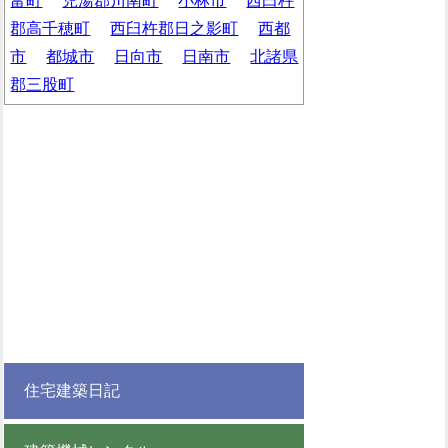
富町
児湯郡川南町
小林市
西臼杵
郡高千穂町
西臼杵郡日之影町
西都
市
都城市
日向市
日南市
北諸県
郡三股町
住宅建築日記