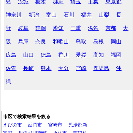
島
茨城
栃木
群馬
埼玉
千葉
東京都
神奈川
新潟
富山
石川
福井
山梨
長
野
岐阜
静岡
愛知
三重
滋賀
京都
大
阪
兵庫
奈良
和歌山
鳥取
島根
岡山
広島
山口
徳島
香川
愛媛
高知
福岡
佐賀
長崎
熊本
大分
宮崎
鹿児島
沖
縄
市区で検索結果を絞る
えびの市
延岡市
宮崎市
児湯郡新