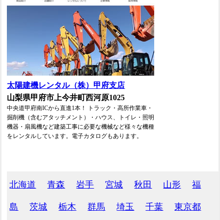
太陽建機レンタル（株）甲府支店
山梨県甲府市上今井町西河原1025
中央道甲府南ICから直進1本！ トラック・高所作業車・
掘削機（含むアタッチメント）・ハウス、トイレ・照明
機器・扇風機など建築工事に必要な機械など様々な機種
をレンタルしています。電子カタログもあります。
北海道
青森
岩手
宮城
秋田
山形
福
島
茨城
栃木
群馬
埼玉
千葉
東京都