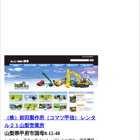
（株）前田製作所（コマツ甲信） レンタ
ル２１山梨営業所
山梨県甲府市国母8-12-48