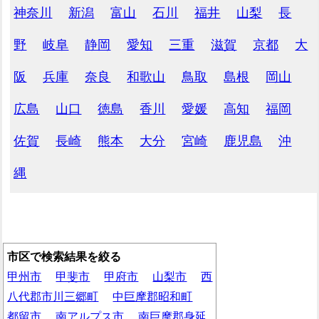
神奈川
新潟
富山
石川
福井
山梨
長
野
岐阜
静岡
愛知
三重
滋賀
京都
大
阪
兵庫
奈良
和歌山
鳥取
島根
岡山
広島
山口
徳島
香川
愛媛
高知
福岡
佐賀
長崎
熊本
大分
宮崎
鹿児島
沖
縄
市区で検索結果を絞る
甲州市
甲斐市
甲府市
山梨市
西
八代郡市川三郷町
中巨摩郡昭和町
都留市
南アルプス市
南巨摩郡身延