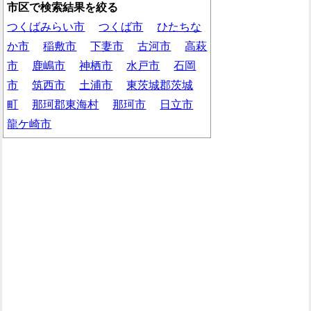
市区で検索結果を絞る
つくばみらい市
つくば市
ひたちな
か市
稲敷市
下妻市
古河市
高萩
市
鹿嶋市
神栖市
水戸市
石岡
市
筑西市
土浦市
東茨城郡茨城
町
那珂郡東海村
那珂市
日立市
龍ケ崎市