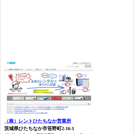
（株）レントひたちなか営業所
茨城県ひたちなか市笹野町2-16-1