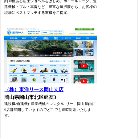
約30種ある油圧ショベルをはじめ、ホイールローダ、道
路機械・ブル・車両など、豊富な選択肢から、お客様の
現場にベストマッチする重機をご提案。
（株）東洋リース岡山支店
岡山県岡山市北区延友3
建設機械(建機)･産業機械のレンタル･リー。岡山県内に
6店舗展開していますのでどこでも即時対応いたしま
す。