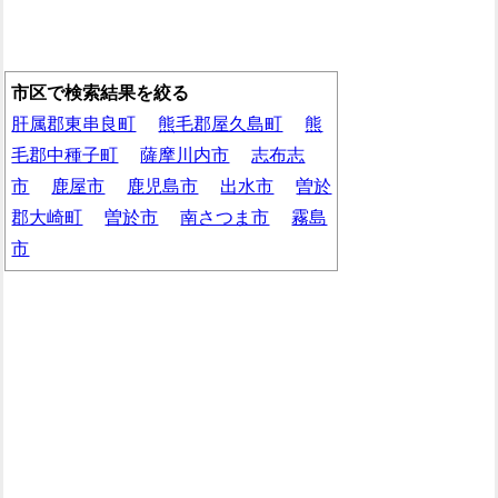
市区で検索結果を絞る
肝属郡東串良町
熊毛郡屋久島町
熊
毛郡中種子町
薩摩川内市
志布志
市
鹿屋市
鹿児島市
出水市
曽於
郡大崎町
曽於市
南さつま市
霧島
市