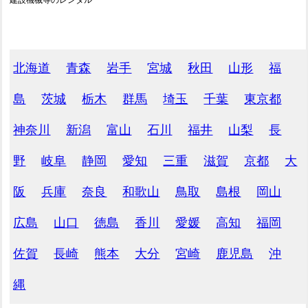
建設機械等のレンタル
北海道
青森
岩手
宮城
秋田
山形
福
島
茨城
栃木
群馬
埼玉
千葉
東京都
神奈川
新潟
富山
石川
福井
山梨
長
野
岐阜
静岡
愛知
三重
滋賀
京都
大
阪
兵庫
奈良
和歌山
鳥取
島根
岡山
広島
山口
徳島
香川
愛媛
高知
福岡
佐賀
長崎
熊本
大分
宮崎
鹿児島
沖
縄