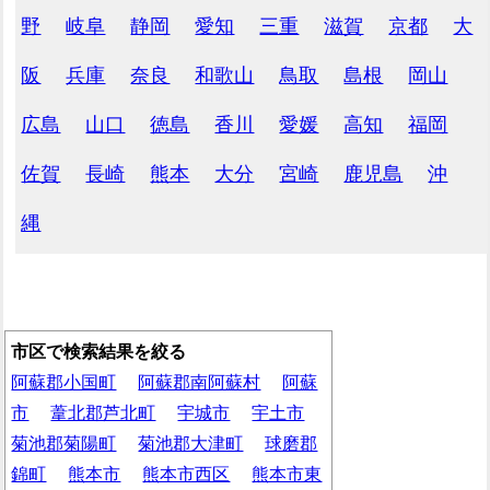
野
岐阜
静岡
愛知
三重
滋賀
京都
大
阪
兵庫
奈良
和歌山
鳥取
島根
岡山
広島
山口
徳島
香川
愛媛
高知
福岡
佐賀
長崎
熊本
大分
宮崎
鹿児島
沖
縄
市区で検索結果を絞る
阿蘇郡小国町
阿蘇郡南阿蘇村
阿蘇
市
葦北郡芦北町
宇城市
宇土市
菊池郡菊陽町
菊池郡大津町
球磨郡
錦町
熊本市
熊本市西区
熊本市東