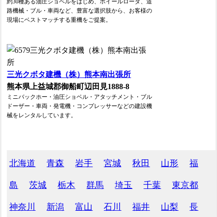
約30種ある油圧ショベルをはじめ、ホイールローダ、道
路機械・ブル・車両など、豊富な選択肢から、お客様の
現場にベストマッチする重機をご提案。
三光クボタ建機（株）熊本南出張所
熊本県上益城郡御船町辺田見1888-8
ミニバックホー・油圧ショベル・アタッチメント・ブル
ドーザー・車両・発電機・コンプレッサーなどの建設機
械をレンタルしています。
北海道
青森
岩手
宮城
秋田
山形
福
島
茨城
栃木
群馬
埼玉
千葉
東京都
神奈川
新潟
富山
石川
福井
山梨
長