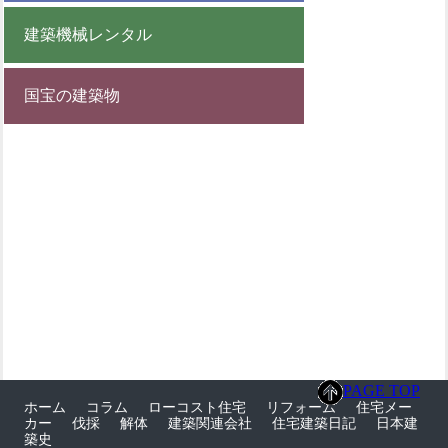
建築機械レンタル
国宝の建築物
PAGE TOP
ホーム
コラム
ローコスト住宅
リフォーム
住宅メー
カー
伐採
解体
建築関連会社
住宅建築日記
日本建
築史