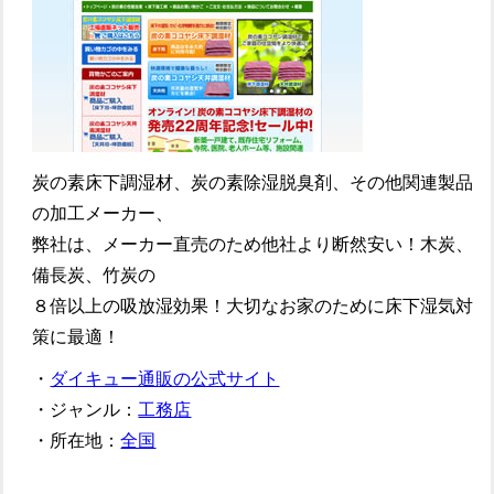
炭の素床下調湿材、炭の素除湿脱臭剤、その他関連製品
の加工メーカー、
弊社は、メーカー直売のため他社より断然安い！木炭、
備長炭、竹炭の
８倍以上の吸放湿効果！大切なお家のために床下湿気対
策に最適！
・
ダイキュー通販の公式サイト
・ジャンル：
工務店
・所在地：
全国