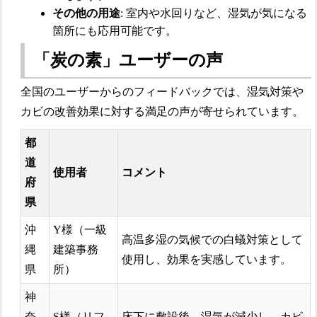
その他の用途
: 室内や水回りなど、湿気が気になる
箇所にも応用可能です。
「炭の素」ユーザーの声
全国のユーザーからのフィードバックでは、湿気対策や
カビの改善効果に対する満足の声が寄せられています。
都
道
使用者
コメント
府
県
沖
Y様（一級
高温多湿の気候での白蟻対策として
縄
建築事務
使用し、効果を実感しています。
県
所）
神
奈
S様（リフ
床下に敷設後、湿気が減少し、カビ