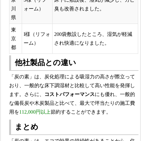
川
ォーム）
臭も改善されました。
県
東
I様（リフォ
200袋敷設したところ、湿気が軽減
京
ーム）
され快適になりました。
都
他社製品との違い
「炭の素」は、炭化処理による吸湿力の高さが際立って
おり、一般的な床下調湿材と比較して高い性能を発揮し
ます。さらに、
コストパフォーマンス
にも優れ、一般的
な備長炭や木炭製品と比べて、最大で坪当たりの施工費
用を
112,000円以上
節約することができます。
まとめ
「炭の素」は、エコで効果の持続性があることから、住