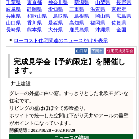
千葉県
東京都
神奈川県
新潟県
山梨県
長野県
岐阜県
静岡県
愛知県
三重県
滋賀県
京都府
兵庫県
和歌山県
鳥取県
島根県
岡山県
広島県
山口県
香川県
愛媛県
高知県
福岡県
佐賀県
長崎県
熊本県
大分県
鹿児島県
沖縄県
全国
ローコスト住宅関連のニュースだけを表示
山口県
下関市
住宅完成見学会
完成見学会【予約限定】を開催し
ます。
井上建設
グレーの外壁に白い窓。すっきりとした北欧モダンな
住宅です。
リビングの壁はほぼ全て漆喰塗り。
ホワイトで統一した空間は下がり天井やアールの垂壁
がポイントになっています。
開催期間：2023/10/28～2023/10/29
ニュースの詳細