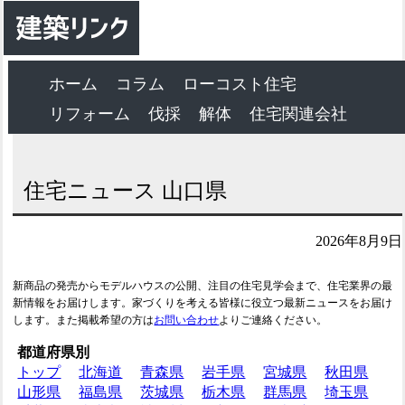
ホーム
コラム
ローコスト住宅
リフォーム
伐採
解体
住宅関連会社
住宅ニュース 山口県
2026年8月9日
新商品の発売からモデルハウスの公開、注目の住宅見学会まで、住宅業界の最
新情報をお届けします。家づくりを考える皆様に役立つ最新ニュースをお届け
します。また掲載希望の方は
お問い合わせ
よりご連絡ください。
都道府県別
トップ
北海道
青森県
岩手県
宮城県
秋田県
山形県
福島県
茨城県
栃木県
群馬県
埼玉県