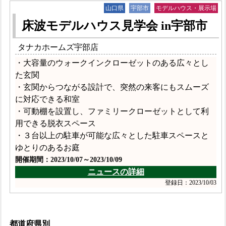
山口県
宇部市
モデルハウス・展示場
床波モデルハウス見学会 in宇部市
タナカホームズ宇部店
・大容量のウォークインクローゼットのある広々とし
た玄関
・玄関からつながる設計で、突然の来客にもスムーズ
に対応できる和室
・可動棚を設置し、ファミリークローゼットとして利
用できる脱衣スペース
・３台以上の駐車が可能な広々とした駐車スペースと
ゆとりのあるお庭
開催期間：2023/10/07～2023/10/09
ニュースの詳細
登録日：2023/10/03
都道府県別