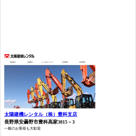
太陽建機レンタル（株）豊科支店
長野県安曇野市豊科高家3815－3
一般のお客様も大歓迎