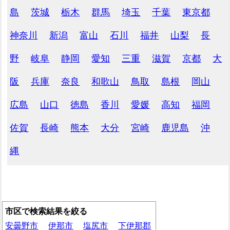
島
茨城
栃木
群馬
埼玉
千葉
東京都
神奈川
新潟
富山
石川
福井
山梨
長
野
岐阜
静岡
愛知
三重
滋賀
京都
大
阪
兵庫
奈良
和歌山
鳥取
島根
岡山
広島
山口
徳島
香川
愛媛
高知
福岡
佐賀
長崎
熊本
大分
宮崎
鹿児島
沖
縄
市区で検索結果を絞る
安曇野市
伊那市
塩尻市
下伊那郡