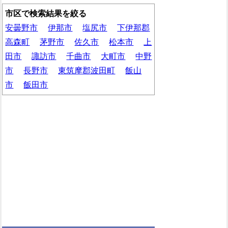
市区で検索結果を絞る
安曇野市
伊那市
塩尻市
下伊那郡
高森町
茅野市
佐久市
松本市
上
田市
諏訪市
千曲市
大町市
中野
市
長野市
東筑摩郡波田町
飯山
市
飯田市