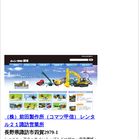
（株）前田製作所（コマツ甲信） レンタ
ル２１諏訪営業所
長野県諏訪市四賀2979-1