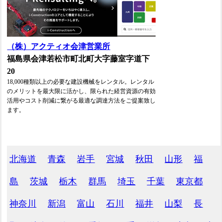
（株）アクティオ会津営業所
福島県会津若松市町北町大字藤室字道下
20
18,000種類以上の必要な建設機械をレンタル。レンタル
のメリットを最大限に活かし、限られた経営資源の有効
活用やコスト削減に繋がる最適な調達方法をご提案致し
ます。
北海道
青森
岩手
宮城
秋田
山形
福
島
茨城
栃木
群馬
埼玉
千葉
東京都
神奈川
新潟
富山
石川
福井
山梨
長