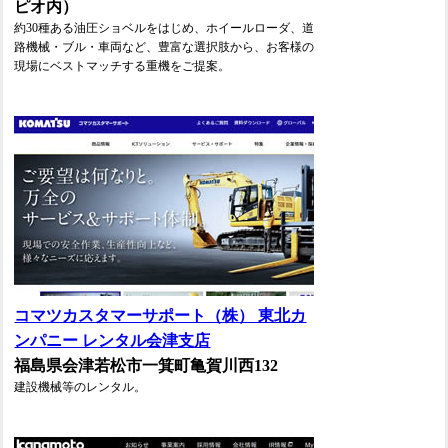
ピオ内）
約30種ある油圧ショベルをはじめ、ホイールローダ、道
路機械・ブル・車両など、豊富な選択肢から、お客様の
現場にベストマッチする重機をご提案。
コマツカスタマーサポート（株） 東北カ
ンパニー レンタル会津支店
福島県会津若松市一箕町亀賀川西132
建設機械等のレンタル。