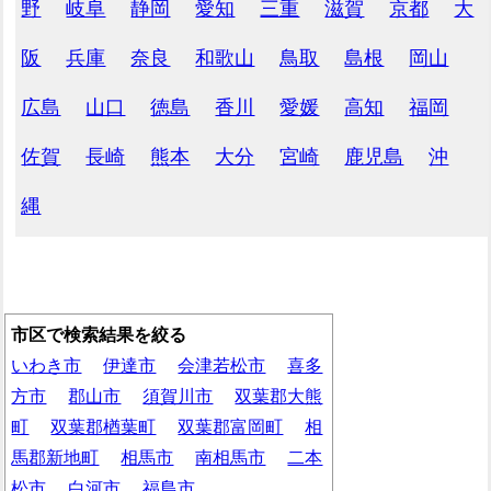
野
岐阜
静岡
愛知
三重
滋賀
京都
大
阪
兵庫
奈良
和歌山
鳥取
島根
岡山
広島
山口
徳島
香川
愛媛
高知
福岡
佐賀
長崎
熊本
大分
宮崎
鹿児島
沖
縄
市区で検索結果を絞る
いわき市
伊達市
会津若松市
喜多
方市
郡山市
須賀川市
双葉郡大熊
町
双葉郡楢葉町
双葉郡富岡町
相
馬郡新地町
相馬市
南相馬市
二本
松市
白河市
福島市