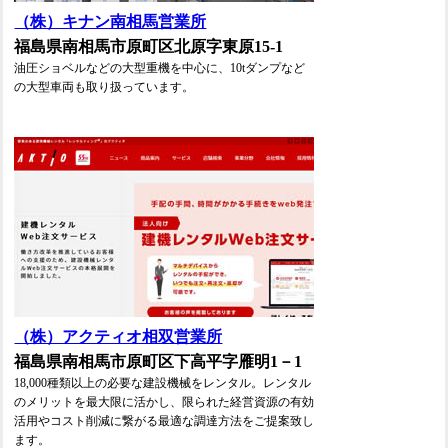
（株）キナン南相馬営業所
福島県南相馬市原町区北原字東原15-1
油圧ショベルなどの大型重機を中心に、10tダンプなど
の大型車両も取り扱っています。
（株）アクティオ相双営業所
福島県南相馬市原町区下高平字雁明1－1
18,000種類以上の必要な建設機械をレンタル。レンタル
のメリットを最大限に活かし、限られた経営資源の有効
活用やコスト削減に繋がる最適な調達方法をご提案致し
ます。