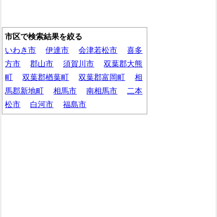
市区で検索結果を絞る
いわき市
伊達市
会津若松市
喜多
方市
郡山市
須賀川市
双葉郡大熊
町
双葉郡楢葉町
双葉郡富岡町
相
馬郡新地町
相馬市
南相馬市
二本
松市
白河市
福島市