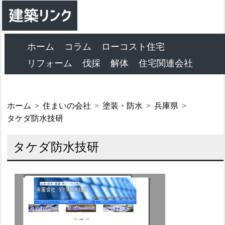
ホーム
コラム
ローコスト住宅
リフォーム
伐採
解体
住宅関連会社
ホーム
住まいの会社
塗装・防水
兵庫県
タケダ防水技研
タケダ防水技研