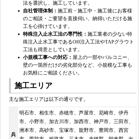
法を選択し、施工しています。
自社管理体制：
施工前・施工中・施工後にお客様
のご相談・ご要望を直接伺い、納得いただける施
工を心掛けています。
特殊注入止水工法の専門性：
施工業者の少ない特
殊注入止水工事であるOH注入工法やTAPグラウト
工法も得意としています。
小規模工事への対応：
屋上の一部やバルコニー、
壁の一箇所だけの劣化部分など、小規模な工事も
お気軽にご相談ください。
施工エリア
主な施工エリアは以下の通りです。
明石市、相生市、赤穂市、芦屋市、尼崎市、伊丹
市、小野市、加古川市、加西市、神戸市、三田市、
洲本市、高砂市、宝塚市、龍野市、豊岡市、西宮
兵
市、西脇市、姫路市、三木市、赤穂郡、朝来郡、出