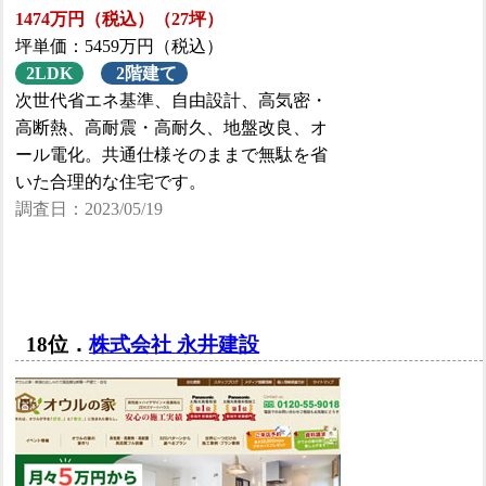
1474万円（税込）（27坪）
坪単価：5459万円（税込）
2LDK
2階建て
次世代省エネ基準、自由設計、高気密・
高断熱、高耐震・高耐久、地盤改良、オ
ール電化。共通仕様そのままで無駄を省
いた合理的な住宅です。
調査日：2023/05/19
18位．
株式会社 永井建設