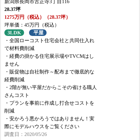
新潟県長岡市古正寺3丁目116
28.37坪
1275万円（税込）（28.37坪）
坪単価：45万円（税込）
3LDK
平屋
・全国ローコスト住宅会社と共同仕入れ
で材料費削減
・経費の掛かる住宅展示場やTVCMはし
ません
・販促物は自社制作～配布まで徹底的な
経費削減
・2階が無い平屋だからこその省ける職人
さんコスト
・プランを事前に作成し打合せコストを
削減
・安かろう悪かろうではありません！実
際にモデルハウスをご覧ください
調査日：2020/05/26