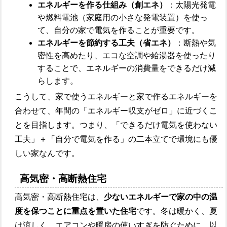
エネルギーを作る仕組み（創エネ）
：太陽光発電
や燃料電池（家庭用の小さな発電装置）を使っ
て、自分の家で電気を作ることが重要です。
エネルギーを節約する工夫（省エネ）
：断熱や気
密性を高めたり、エコな空調や給湯器を使ったり
することで、エネルギーの消費量をできるだけ減
らします。
こうして、家で使うエネルギーと家で作るエネルギーを
合わせて、年間の「エネルギー収支がゼロ」に近づくこ
とを目指します。つまり、「できるだけ電気を使わない
工夫」＋「自分で電気を作る」の二本立てで環境にも優
しい家なんです。
高気密・高断熱住宅
高気密・高断熱住宅は、
少ないエネルギーで家の中の温
度を保つことに重点を置いた住宅
です。冬は暖かく、夏
は涼しく、エアコンや暖房の使いすぎを防ぐために、以