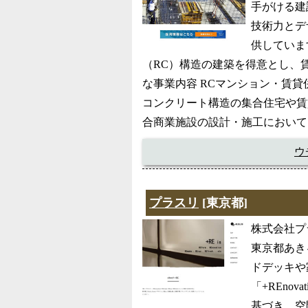
手がける建設
技術力とデ
供していま
（RC）構造の建築を得意とし、
な事業内容 RCマンション・賃
コンクリート構造の集合住宅や賃
合商業施設の設計・施工において
ウ
プラスリ
[東京都]
株式会社プ
東京都あき
ドデッキや
「+REnov
基づき、空