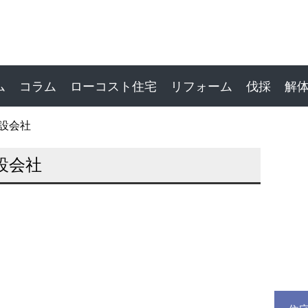
ム
コラム
ローコスト住宅
リフォーム
伐採
解
設会社
設会社