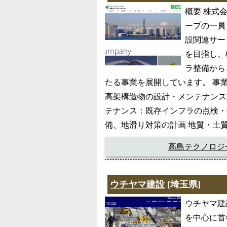
概要 株式
ープの一員
設関連サー
を目指し、
ラ整備から
たる事業を展開しています。 事
高架構造物の設計・メンテナンス
テナンス：既存インフラの点検・
備、地滑り対策の計画 地質・土
高島テクノロジ
ウチヤマ建設
[埼玉県]
ウチヤマ建
を中心に首