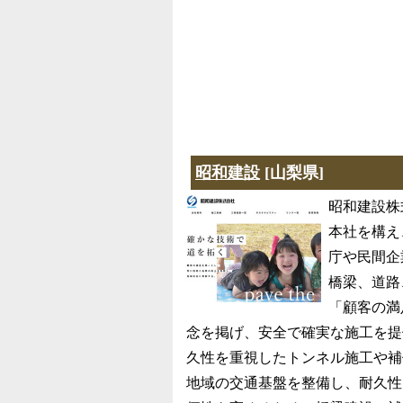
昭和建設
[山梨県]
昭和建設株
本社を構え
庁や民間企
橋梁、道路
「顧客の満
念を掲げ、安全で確実な施工を提
久性を重視したトンネル施工や補
地域の交通基盤を整備し、耐久性